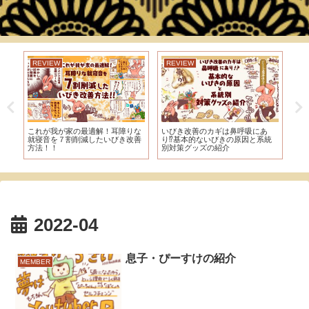
REVIEW
REVIEW
R
これが我が家の最適解！耳障りな
いびき改善のカギは鼻呼吸にあ
「
就寝音を７割削減したいびき改善
り⁉︎基本的ないびきの原因と系統
ッ
方法！！
別対策グッズの紹介
2022-04
息子・ぴーすけの紹介
MEMBER